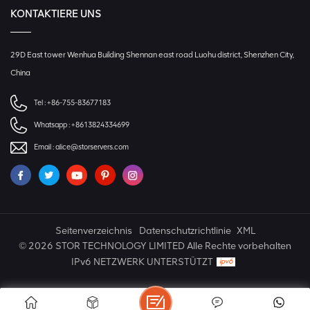
KONTAKTIERE UNS
29D East tower Wenhua Building Shennan east road Luohu district, Shenzhen City,
China
Tel :
+86-755-83677183
Whatsapp :
+8613824334699
Email :
alice@storservers.com
Seitenverzeichnis
Datenschutzrichtlinie
XML
© 2026 STOR TECHNOLOGY LIMITED Alle Rechte vorbehalten
IPv6 NETZWERK UNTERSTÜTZT