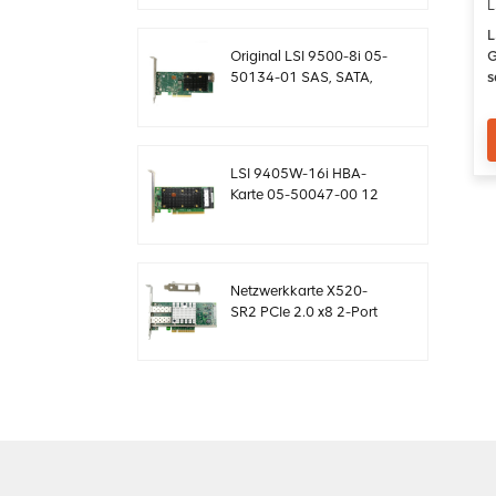
Controllerkarte
L
MegaRaid
L
G
Original LSI 9500-8i 05-
s
50134-01 SAS, SATA,
A
NVMe HBA Karte
sff8654
LSI 9405W-16i HBA-
Karte 05-50047-00 12
Gb/s SAS SATA NVMe
Tri-Mode HBAs
Netzwerkkarte X520-
SR2 PCIe 2.0 x8 2-Port
5.0 GT/s 10G Ethernet