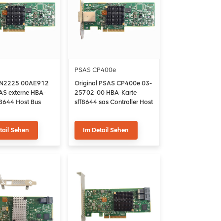
PSAS CP400e
l N2225 00AE912
Original PSAS CP400e 03-
AS externe HBA-
25702-00 HBA-Karte
f8644 Host Bus
sff8644 sas Controller Host
Bus Adapter
tail Sehen
Im Detail Sehen