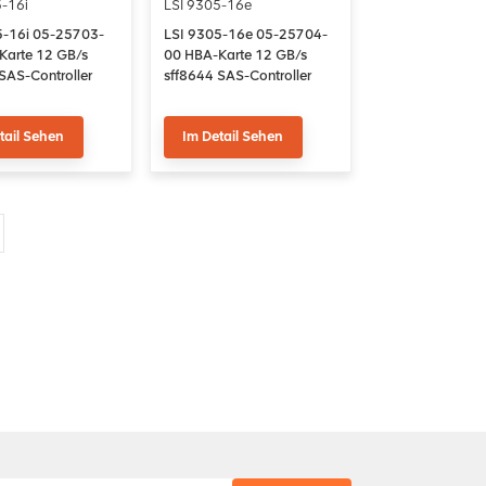
-16i
LSI 9305-16e
5-16i 05-25703-
LSI 9305-16e 05-25704-
Karte 12 GB/s
00 HBA-Karte 12 GB/s
SAS-Controller
sff8644 SAS-Controller
s-Adapter
Host-Bus-Adapter
tail Sehen
Im Detail Sehen