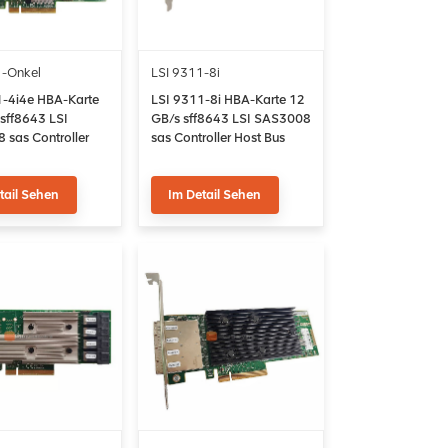
1-Onkel
LSI 9311-8i
1-4i4e HBA-Karte
LSI 9311-8i HBA-Karte 12
sff8643 LSI
GB/s sff8643 LSI SAS3008
sas Controller
sas Controller Host Bus
 Adapter
Adapter
tail Sehen
Im Detail Sehen