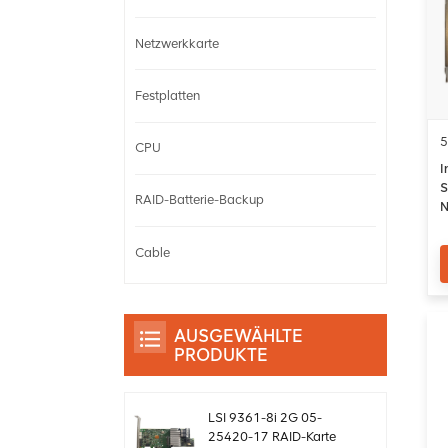
Netzwerkkarte
Festplatten
5
CPU
I
S
RAID-Batterie-Backup
N
1
Cable
AUSGEWÄHLTE
PRODUKTE
LSI 9361-8i 2G 05-
25420-17 RAID-Karte