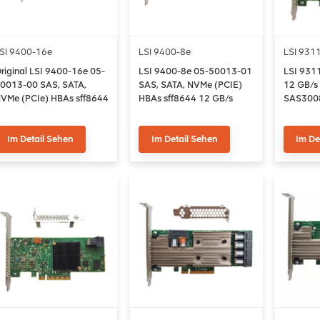
SI 9400-16e
LSI 9400-8e
LSI 931
riginal LSI 9400-16e 05-
LSI 9400-8e 05-50013-01
LSI 931
0013-00 SAS, SATA,
SAS, SATA, NVMe (PCIE)
12 GB/s 
VMe (PCIe) HBAs sff8644
HBAs sff8644 12 GB/s
SAS3008 
2gb/s
Host Bus
Im Detail Sehen
Im Detail Sehen
Im De