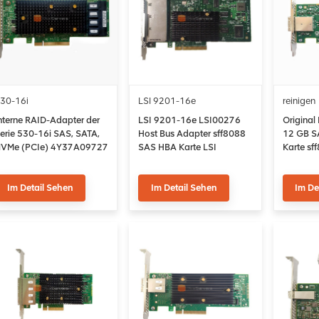
30-16i
LSI 9201-16e
reinigen
nterne RAID-Adapter der
LSI 9201-16e LSI00276
Origina
erie 530-16i SAS, SATA,
Host Bus Adapter sff8088
12 GB S
VMe (PCIe) 4Y37A09727
SAS HBA Karte LSI
Karte sf
2 Gbit/s
SAS2116
Adapter
Im Detail Sehen
Im Detail Sehen
Im De