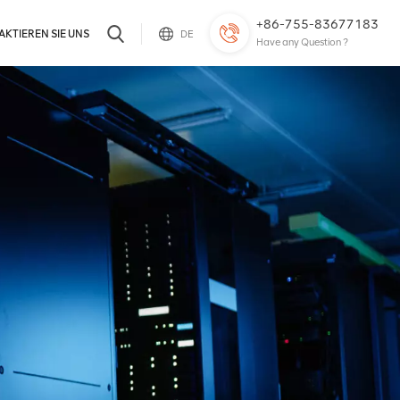
+86-755-83677183
KTIEREN SIE UNS
DE
Have any Question ?