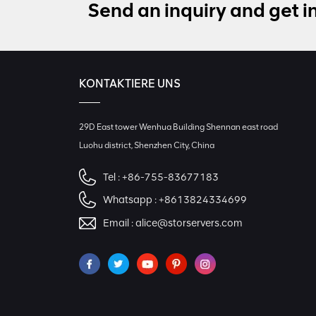
Send an inquiry and get i
KONTAKTIERE UNS
29D East tower Wenhua Building Shennan east road
Luohu district, Shenzhen City, China
Tel :
+86-755-83677183
Whatsapp :
+8613824334699
Email :
alice@storservers.com