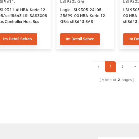
SI 9311.
LSI 9305-24i
LSI 9305
SI 9311-4i HBA-Karte 12
Logic LSI 9305-24i 05-
LSI 930
B/s sff8643 LSI SAS3008
25699-00 HBA-Karte 12
00 HBA-
as Controller Host Bus
GB/s sff8643 SAS-
sff8643 
dapter
Controller Host-Bus-
Host-Bu
Adapter
Im Detail Sehen
Im Detail Sehen
Im De
1
2
A total of
2
pages