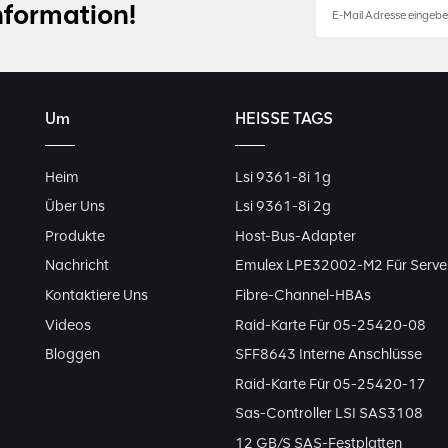
nformation!
Um
HEISSE TAGS
Heim
Lsi 9361-8i 1g
Über Uns
Lsi 9361-8i 2g
Produkte
Host-Bus-Adapter
Nachricht
Emulex LPE32002-M2 Für Serve
Kontaktiere Uns
Fibre-Channel-HBAs
Videos
Raid-Karte Für 05-25420-08
Bloggen
SFF8643 Interne Anschlüsse
Raid-Karte Für 05-25420-17
Sas-Controller LSI SAS3108
12 GB/s SAS-Festplatten