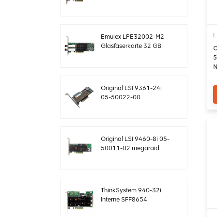
SAS-Controller
Megaraid sff8643 12
GB/s
L
Emulex LPE32002-M2
Glasfaserkarte 32 GB
O
Dual-Port PCIE 3.0 FC
5
HBAs
N
1
Original LSI 9361-24i
05-50022-00
SAS+SATA RAID-
Controller sff8643
Megaraid
Original LSI 9460-8i 05-
50011-02 megaraid
SAS, SATA, NVMe PCIe
RAID Controller Karte
12gb/s
ThinkSystem 940-32i
Interne SFF8654
4Y37A09733 SAS-