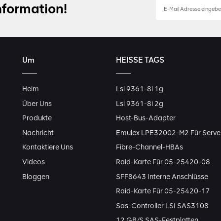
nformation!
Um
HEISSE TAGS
Heim
Lsi 9361-8i 1g
Über Uns
Lsi 9361-8i 2g
Produkte
Host-Bus-Adapter
Nachricht
Emulex LPE32002-M2 Für Serve
Kontaktiere Uns
Fibre-Channel-HBAs
Videos
Raid-Karte Für 05-25420-08
Bloggen
SFF8643 Interne Anschlüsse
Raid-Karte Für 05-25420-17
Sas-Controller LSI SAS3108
12 GB/s SAS-Festplatten