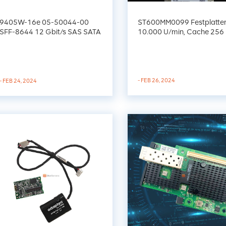
9405W-16e 05-50044-00
ST600MM0099 Festplatten
SFF-8644 12 Gbit/s SAS SATA
10.000 U/min, Cache 256
NVMe Tri-Mode HBAs
- FEB 26, 2024
- FEB 24, 2024