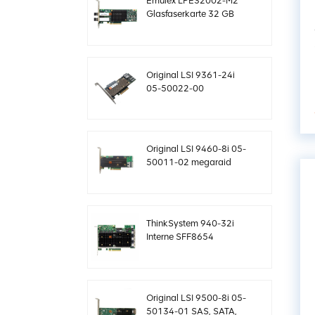
Emulex LPE32002-M2
Glasfaserkarte 32 GB
Dual-Port PCIE 3.0 FC
HBAs
Original LSI 9361-24i
05-50022-00
SAS+SATA RAID-
Controller sff8643
Megaraid
Original LSI 9460-8i 05-
50011-02 megaraid
SAS, SATA, NVMe PCIe
RAID Controller Karte
12gb/s
ThinkSystem 940-32i
Interne SFF8654
4Y37A09733 SAS-
Controllerkarte
MegaRaid
Original LSI 9500-8i 05-
50134-01 SAS, SATA,