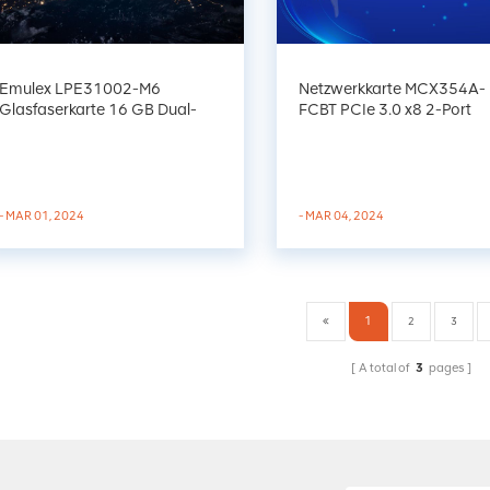
Emulex LPE31002-M6
Netzwerkkarte MCX354A-
Glasfaserkarte 16 GB Dual-
FCBT PCIe 3.0 x8 2-Port
Port PCIE 3.0 FC HBAs
Eth40G/IB56G Ethernet-
Server-Adapter
- MAR 01, 2024
- MAR 04, 2024
1
2
3
A total of
3
pages