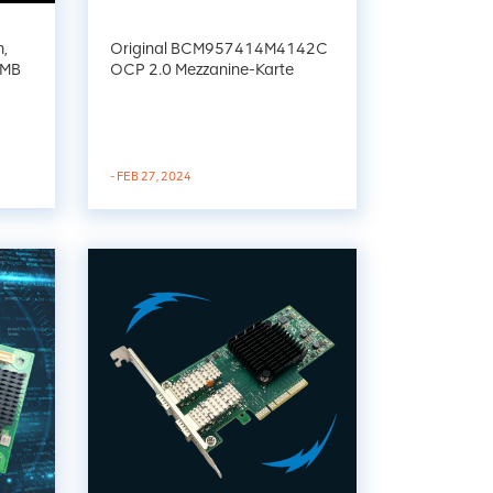
,
Original BCM957414M4142C
 MB
OCP 2.0 Mezzanine-Karte
Dual-Port 25 Gbit/s SFP28
Ethernet PCI Express
- FEB 27, 2024