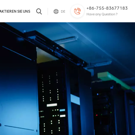
+86-755-83677183
KTIEREN SIE UNS
DE
Have any Question ?