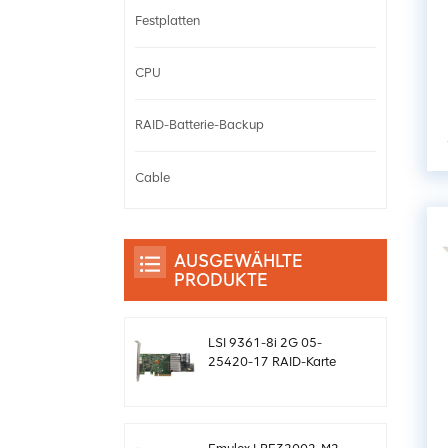
Festplatten
CPU
RAID-Batterie-Backup
Cable
AUSGEWÄHLTE
PRODUKTE
LSI 9361-8i 2G 05-
25420-17 RAID-Karte
SAS-Controller
Megaraid sff8643 12
GB/s