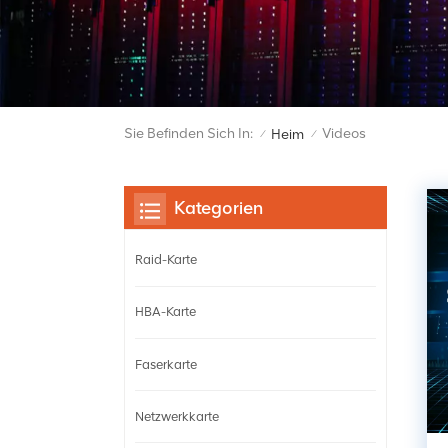
Sie Befinden Sich In:
Videos
Heim
/
/
Kategorien
Raid-Karte
HBA-Karte
Faserkarte
Netzwerkkarte