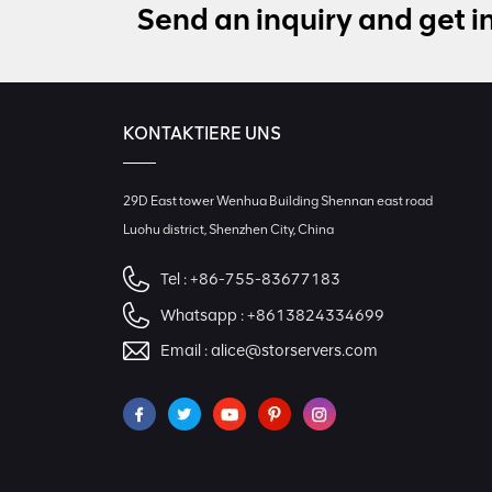
Send an inquiry and get i
KONTAKTIERE UNS
29D East tower Wenhua Building Shennan east road
Luohu district, Shenzhen City, China
Tel :
+86-755-83677183
Whatsapp :
+8613824334699
Email :
alice@storservers.com