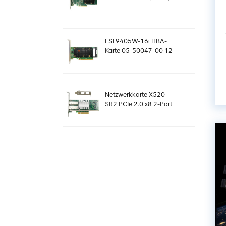
NVMe HBA Karte
sff8654
LSI 9405W-16i HBA-
Karte 05-50047-00 12
Gb/s SAS SATA NVMe
Tri-Mode HBAs
Netzwerkkarte X520-
SR2 PCIe 2.0 x8 2-Port
5.0 GT/s 10G Ethernet