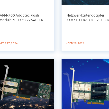
AFM-700 Adaptec Flash
Netzwerkkartenadapter
Module 700 Kit 2275400-R
XXV710-DA1 OCP2.0 PCIe
Wartungsfreier Cache-Schutz
x8 1-Port 25G SF Ethernet
- FEB 27, 2024
- FEB 28, 2024