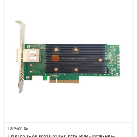
LSI 9400-8e
LSI 9400-8e 05-50013-01 SAS, SATA, NVMe (PCIE) HBAs