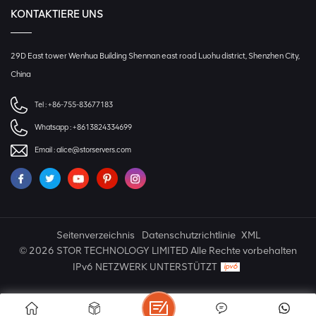
KONTAKTIERE UNS
29D East tower Wenhua Building Shennan east road Luohu district, Shenzhen City,
China
Tel :
+86-755-83677183
Whatsapp :
+8613824334699
Email :
alice@storservers.com
Seitenverzeichnis
Datenschutzrichtlinie
XML
© 2026 STOR TECHNOLOGY LIMITED Alle Rechte vorbehalten
IPv6 NETZWERK UNTERSTÜTZT