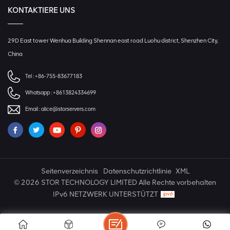
KONTAKTIERE UNS
29D East tower Wenhua Building Shennan east road Luohu district, Shenzhen City,
China
Tel :
+86-755-83677183
Whatsapp :
+8613824334699
Email :
alice@storservers.com
Seitenverzeichnis
Datenschutzrichtlinie
XML
© 2026 STOR TECHNOLOGY LIMITED Alle Rechte vorbehalten
IPv6 NETZWERK UNTERSTÜTZT