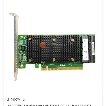
LSI 9405W-16i
LSI 9405W-16i HBA-Karte 05-50047-00 12 Gb/s SAS SATA