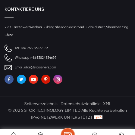
KONTAKTIERE UNS
29D East tower Wenhua Building Shennan east road Luohu district, Shenzhen City,
China
Tel :
+86-755-83677183
Whatsapp :
+8613824334699
Email :
alice@storservers.com
Seitenverzeichnis
Datenschutzrichtlinie
XML
© 2026 STOR TECHNOLOGY LIMITED Alle Rechte vorbehalten
IPv6 NETZWERK UNTERSTÜTZT