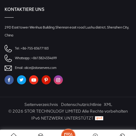
KONTAKTIERE UNS
29D East tower Wenhua Building Shennan east road Luohu district, Shenzhen City,
China
Tel :
+86-755-83677183
Whatsapp :
+8613824334699
Email :
alice@storservers.com
Seitenverzeichnis
Datenschutzrichtlinie
XML
© 2026 STOR TECHNOLOGY LIMITED Alle Rechte vorbehalten
IPv6 NETZWERK UNTERSTÜTZT