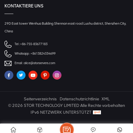
KONTAKTIERE UNS
29D East tower Wenhua Building Shennan east road Luohu district, Shenzhen City,
China
Tel :
+86-755-83677183
Whatsapp :
+8613824334699
Email :
alice@storservers.com
Seitenverzeichnis
Datenschutzrichtlinie
XML
© 2026 STOR TECHNOLOGY LIMITED Alle Rechte vorbehalten
IPv6 NETZWERK UNTERSTÜTZT