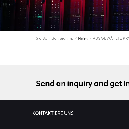
Sie Befinden Sich In:
AUSGEWÄHLTE PR
Heim
/
/
Send an inquiry and get i
KONTAKTIERE UNS