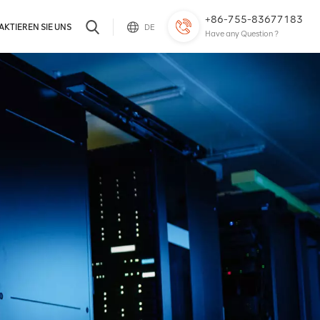
+86-755-83677183
KTIEREN SIE UNS
DE
Have any Question ?