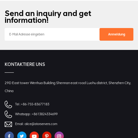
Send an inquiry and get
information!
KONTAKTIERE UNS
29D East tower Wenhua Building Shennan east road Luohu district, Shenzhen City,
China
Tel :
+86-755-83677183
Whatsapp :
+8613824334699
Email :
alice@storservers.com