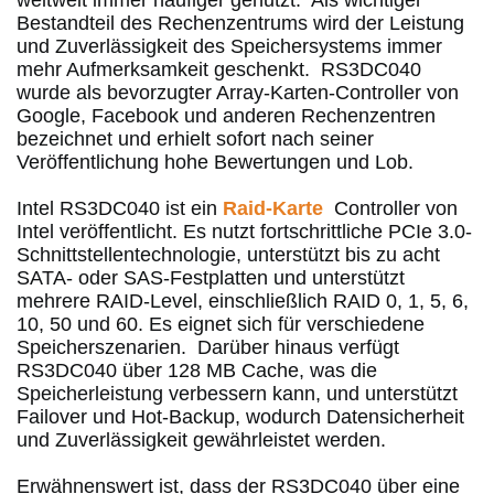
weltweit immer häufiger genutzt.
  Als wichtiger 
Bestandteil des Rechenzentrums wird der Leistung 
und Zuverlässigkeit des Speichersystems immer 
mehr Aufmerksamkeit geschenkt.
  RS3DC040 
wurde als bevorzugter Array-Karten-Controller von 
Google, Facebook und anderen Rechenzentren 
bezeichnet und erhielt sofort nach seiner 
Veröffentlichung hohe Bewertungen und Lob.
Intel RS3DC040 ist ein 
Raid-Karte
  Controller von 
Intel veröffentlicht. Es nutzt fortschrittliche PCIe 3.0-
Schnittstellentechnologie, unterstützt bis zu acht 
SATA- oder SAS-Festplatten und unterstützt 
mehrere RAID-Level, einschließlich RAID 0, 1, 5, 6, 
10, 50 und 60. Es eignet sich für verschiedene 
Speicherszenarien.
  Darüber hinaus verfügt 
RS3DC040 über 128 MB Cache, was die 
Speicherleistung verbessern kann, und unterstützt 
Failover und Hot-Backup, wodurch Datensicherheit 
und Zuverlässigkeit gewährleistet werden.
Erwähnenswert ist, dass der RS3DC040 über eine 