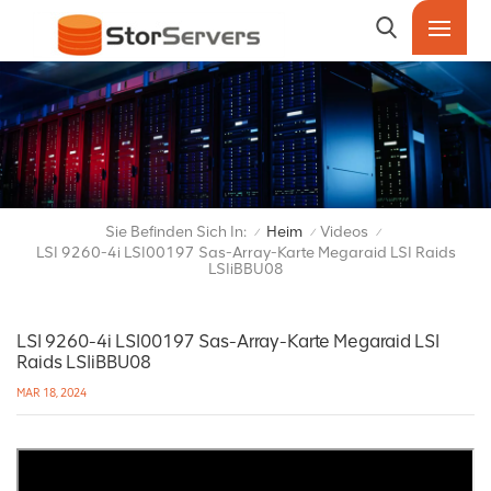
Sie Befinden Sich In:
Heim
Videos
/
/
/
LSI 9260-4i LSI00197 Sas-Array-Karte Megaraid LSI Raids
LSIiBBU08
LSI 9260-4i LSI00197 Sas-Array-Karte Megaraid LSI
Raids LSIiBBU08
MAR 18, 2024