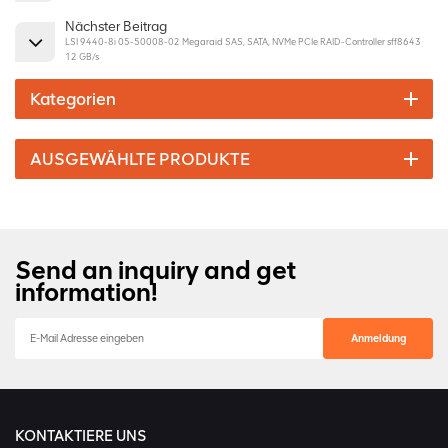
Nächster Beitrag
LSI 9440-8i 05-50008-02 Megaraid SAS, SATA, NVMe PCIe RAID-Controller sff8643
12 GB/s
Kategorien
AUSGEWÄHLTE PRODUKTE
Send an inquiry and get
information!
KONTAKTIERE UNS