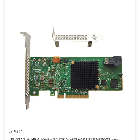
LSI 9311.
LSI 9311-4i HBA-Karte 12 GB/s sff8643 LSI SAS3008 sas