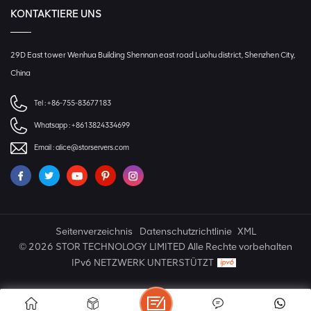
KONTAKTIERE UNS
29D East tower Wenhua Building Shennan east road Luohu district, Shenzhen City,
China
Tel :
+86-755-83677183
Whatsapp :
+8613824334699
Email :
alice@storservers.com
Seitenverzeichnis
Datenschutzrichtlinie
XML
© 2026 STOR TECHNOLOGY LIMITED Alle Rechte vorbehalten
IPv6 NETZWERK UNTERSTÜTZT