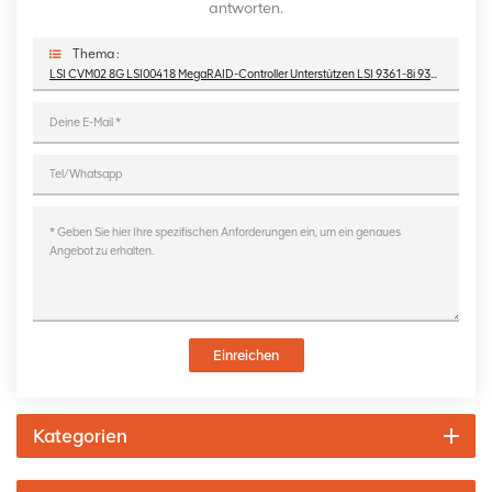
antworten.
Thema :
LSI CVM02 8G LSI00418 MegaRAID-Controller Unterstützen LSI 9361-8i 9361-4i 9380-8e 9380-4i4e
Einreichen
Kategorien