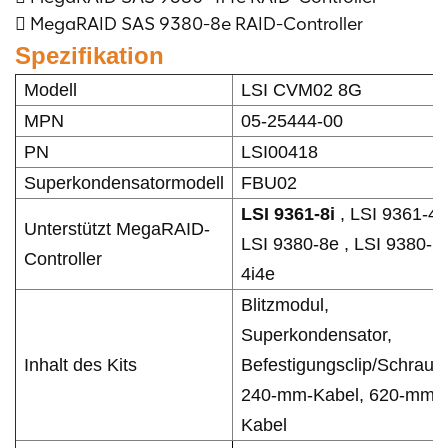
 MegaRAID SAS 9380-8e RAID-Controller
Spezifikation
Modell
LSI CVM02 8G
MPN
05-25444-00
PN
LSI00418
Superkondensatormodell
FBU02
LSI 9361-8i
, LSI 9361-4i 
Unterstützt MegaRAID-
LSI 9380-8e , LSI 9380-
Controller
4i4e
Blitzmodul,
Superkondensator,
Inhalt des Kits
Befestigungsclip/Schraub
240-mm-Kabel, 620-mm-
Kabel