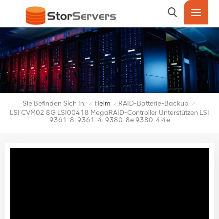
Sie Befinden Sich In:
Heim
RAID-Batterie-Backup
/
/
/
LSI CVM02 8G LSI00418 MegaRAID-Controller Unterstützen LSI
9361-8i 9361-4i 9380-8e 9380-4i4e