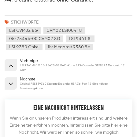
STICHWORTE :
LSI CVM02 8G
CVM02 LSI00418
05-25444-00 CVM02 8G
LSI 9361 8i
LSI 9380 Onkel
Ihr Megarait 9380 8e
Vorherige
LSI 9361-8i 1G 05-25420-08 RAID-Karte SAS-Controller SFF8643 Megaraid 12
GB/s
Nächste
Original RES3TV360 Storage Expander HBA 36-Port 12 Gb/s-fähige
Erweiterungskarte
EINE NACHRICHT HINTERLASSEN
Wenn Sie an unseren Produkten interessiert sind und weitere
Einzelheiten erfahren möchten, hinterlassen Sie bitte hier eine
Nachricht. Wir werden Ihnen so schnell wie möglich