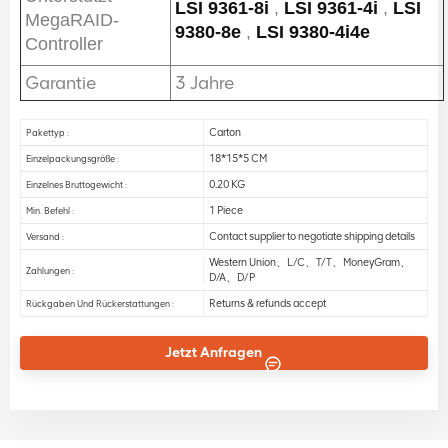
LSI 9361-8i
,
LSI 9361-4i
,
LSI
MegaRAID-
9380-8e
,
LSI 9380-4i4e
Controller
Garantie
3 Jahre
Carton
Pakettyp :
18*15*5 CM
Einzelpackungsgröße :
0.20 KG
Einzelnes Bruttogewicht :
1 Piece
Min. Befehl :
Contact supplier to negotiate shipping details
Versand :
Western Union、L/C、T/T、MoneyGram、
Zahlungen :
D/A、D/P
Returns & refunds accept
Rückgaben Und Rückerstattungen :
Jetzt Anfragen