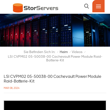
Sie Befinden Sich In:
Heim
Videos
/
/
/
LSI CVPM02 05-50038-00 Cachevault Power Module Raid-
Batterie-Kit
LSI CVPM02 05-50038-00 Cachevault Power Module
Raid-Batterie-Kit
MAR 08, 2024