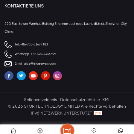
KONTAKTIERE UNS
29D East tower Wenhua Building Shennan east road Luohu district, Shenzhen City,
China
Tel :
+86-755-83677183
Whatsapp :
+8613824334699
Email :
alice@storservers.com
Seitenverzeichnis
Datenschutzrichtlinie
XML
© 2026 STOR TECHNOLOGY LIMITED Alle Rechte vorbehalten
IPv6 NETZWERK UNTERSTÜTZT