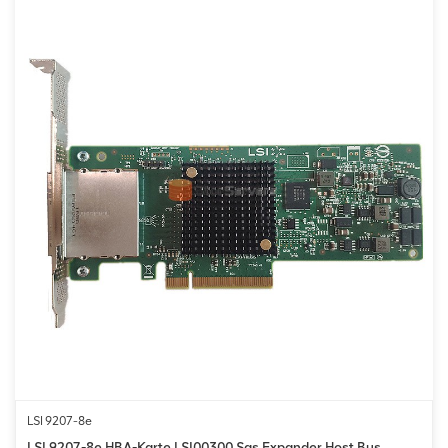
LSI 9207-8e
LSI 9207-8e HBA-Karte LSI00300 Sas Expander Host Bus