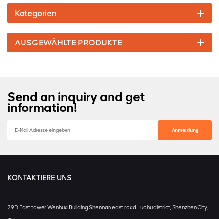
Kategorien
AUSGEWÄHLTE PRODUKTE
Send an inquiry and get
information!
KONTAKTIERE UNS
29D East tower Wenhua Building Shennan east road Luohu district, Shenzhen City,