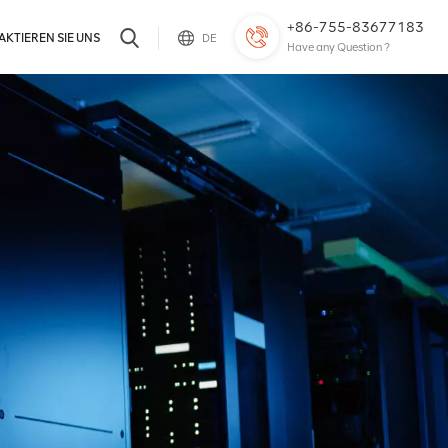
+86-755-83677183
KTIEREN SIE UNS
DE
Have any Question ?