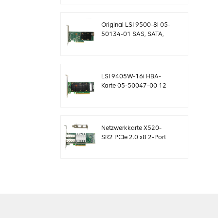
Controllerkarte
MegaRaid
Original LSI 9500-8i 05-
50134-01 SAS, SATA,
NVMe HBA Karte
sff8654
LSI 9405W-16i HBA-
Karte 05-50047-00 12
Gb/s SAS SATA NVMe
Tri-Mode HBAs
Netzwerkkarte X520-
SR2 PCIe 2.0 x8 2-Port
5.0 GT/s 10G Ethernet