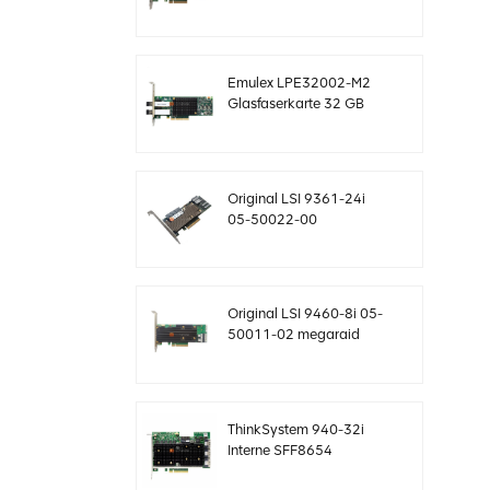
SAS-Controller
Megaraid sff8643 12
GB/s
Emulex LPE32002-M2
Glasfaserkarte 32 GB
Dual-Port PCIE 3.0 FC
HBAs
Original LSI 9361-24i
05-50022-00
SAS+SATA RAID-
Controller sff8643
Megaraid
Original LSI 9460-8i 05-
50011-02 megaraid
SAS, SATA, NVMe PCIe
RAID Controller Karte
12gb/s
ThinkSystem 940-32i
Interne SFF8654
4Y37A09733 SAS-