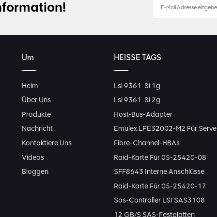
nformation!
Um
HEISSE TAGS
Heim
Lsi 9361-8i 1g
Über Uns
Lsi 9361-8i 2g
Produkte
Host-Bus-Adapter
Nachricht
Emulex LPE32002-M2 Für Serve
Kontaktiere Uns
Fibre-Channel-HBAs
Videos
Raid-Karte Für 05-25420-08
Bloggen
SFF8643 Interne Anschlüsse
Raid-Karte Für 05-25420-17
Sas-Controller LSI SAS3108
12 GB/s SAS-Festplatten