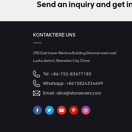
Send an inquiry and get i
KONTAKTIERE UNS
29D East tower Wenhua Building Shennan east road
Luohu district, Shenzhen City, China
Tel :
+86-755-83677183
Whatsapp :
+8613824334699
Email :
alice@storservers.com