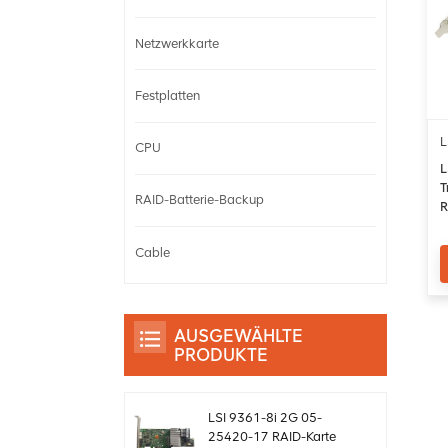
Netzwerkkarte
Festplatten
L
CPU
L
T
RAID-Batterie-Backup
R
Cable
AUSGEWÄHLTE
PRODUKTE
LSI 9361-8i 2G 05-
25420-17 RAID-Karte