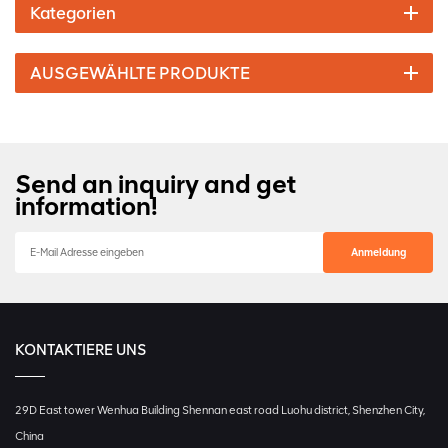
Kategorien
AUSGEWÄHLTE PRODUKTE
Send an inquiry and get
information!
KONTAKTIERE UNS
29D East tower Wenhua Building Shennan east road Luohu district, Shenzhen City,
China