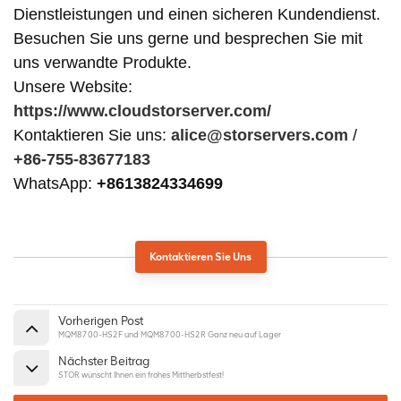
Dienstleistungen und einen sicheren Kundendienst.
Besuchen Sie uns gerne und besprechen Sie mit
uns verwandte Produkte.
Unsere Website:
https://www.cloudstorserver.com/
Kontaktieren Sie uns:
alice@storservers.com
/
+86-755-83677183
WhatsApp:
+8613824334699
Kontaktieren Sie Uns
Vorherigen Post
MQM8700-HS2F und MQM8700-HS2R Ganz neu auf Lager
Nächster Beitrag
STOR wünscht Ihnen ein frohes Mittherbstfest!