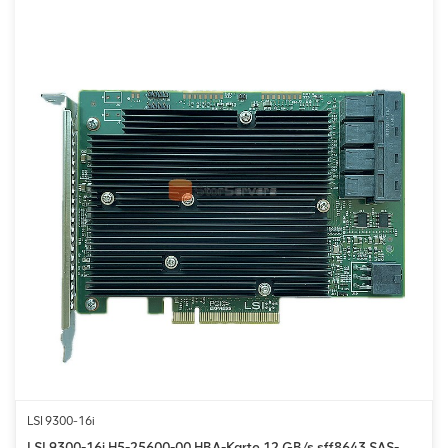
LSI 9300-16i
LSI 9300-16i H5-25600-00 HBA-Karte 12 GB/s sff8643 SAS-