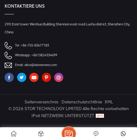
KONTAKTIERE UNS
29D East tower Wenhua Building Shennan east road Luohu district, Shenzhen City,
China
Tel :
+86-755-83677183
Whatsapp :
+8613824334699
Email :
alice@storservers.com
Seitenverzeichnis
Datenschutzrichtlinie
XML
© 2026 STOR TECHNOLOGY LIMITED Alle Rechte vorbehalten
IPv6 NETZWERK UNTERSTÜTZT