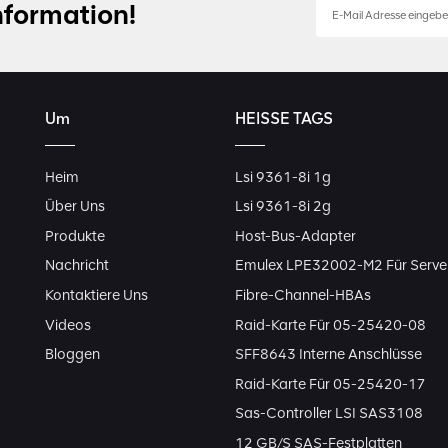
nformation!
Um
HEISSE TAGS
Heim
Lsi 9361-8i 1g
Über Uns
Lsi 9361-8i 2g
Produkte
Host-Bus-Adapter
Nachricht
Emulex LPE32002-M2 Für Serve
Kontaktiere Uns
Fibre-Channel-HBAs
Videos
Raid-Karte Für 05-25420-08
Bloggen
SFF8643 Interne Anschlüsse
Raid-Karte Für 05-25420-17
Sas-Controller LSI SAS3108
12 GB/s SAS-Festplatten