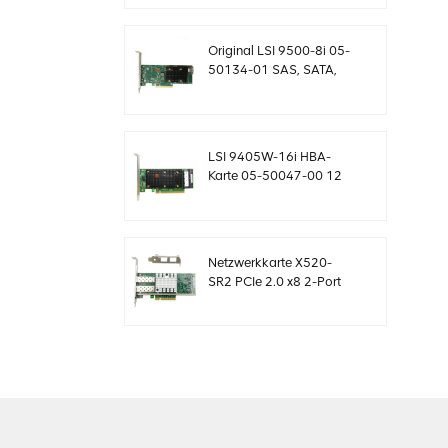
Controllerkarte
MegaRaid
Original LSI 9500-8i 05-
50134-01 SAS, SATA,
NVMe HBA Karte
sff8654
LSI 9405W-16i HBA-
Karte 05-50047-00 12
Gb/s SAS SATA NVMe
Tri-Mode HBAs
Netzwerkkarte X520-
SR2 PCIe 2.0 x8 2-Port
5.0 GT/s 10G Ethernet