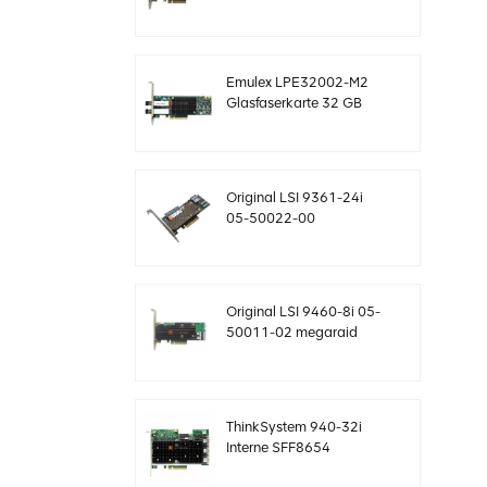
SAS-Controller
Megaraid sff8643 12
GB/s
Emulex LPE32002-M2
Glasfaserkarte 32 GB
Dual-Port PCIE 3.0 FC
HBAs
Original LSI 9361-24i
05-50022-00
SAS+SATA RAID-
Controller sff8643
Megaraid
Original LSI 9460-8i 05-
50011-02 megaraid
SAS, SATA, NVMe PCIe
RAID Controller Karte
12gb/s
ThinkSystem 940-32i
Interne SFF8654
4Y37A09733 SAS-