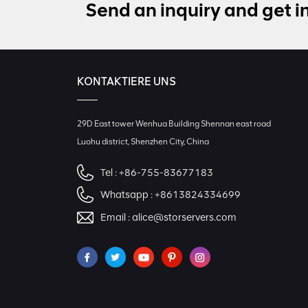
Send an inquiry and get i
KONTAKTIERE UNS
29D East tower Wenhua Building Shennan east road
Luohu district, Shenzhen City, China
Tel :
+86-755-83677183
Whatsapp :
+8613824334699
Email :
alice@storservers.com