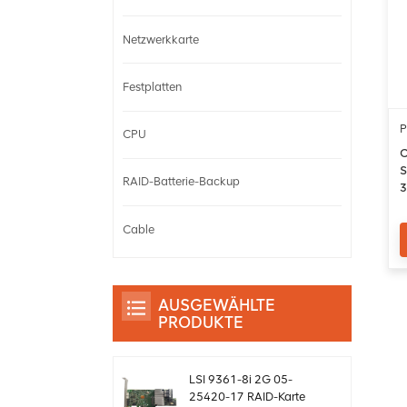
Netzwerkkarte
Festplatten
P
CPU
C
S
RAID-Batterie-Backup
3
F
Cable
AUSGEWÄHLTE
PRODUKTE
LSI 9361-8i 2G 05-
25420-17 RAID-Karte