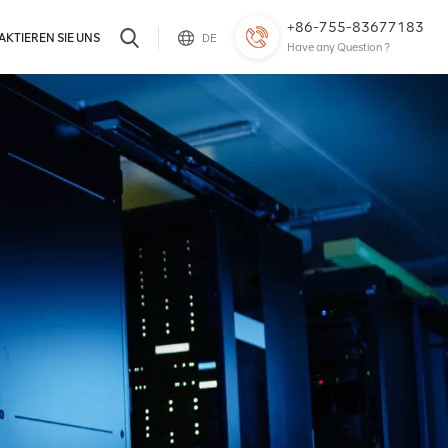
+86-755-83677183
KTIEREN SIE UNS
DE
Have any Question ?