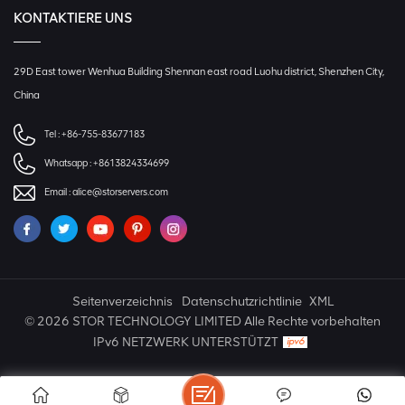
KONTAKTIERE UNS
29D East tower Wenhua Building Shennan east road Luohu district, Shenzhen City,
China
Tel :
+86-755-83677183
Whatsapp :
+8613824334699
Email :
alice@storservers.com
Seitenverzeichnis
Datenschutzrichtlinie
XML
© 2026 STOR TECHNOLOGY LIMITED Alle Rechte vorbehalten
IPv6 NETZWERK UNTERSTÜTZT