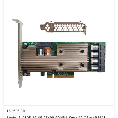
LSI 9305-24i
Logic LSI 9305-24i 05-25699-00 HBA-Karte 12 GB/s sff8643