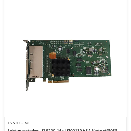
LSI 9200-16e
Leistungsstarker LSI 9200-16e LSI00189 HBA-Karte sff8088