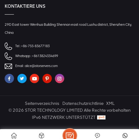
KONTAKTIERE UNS
29D East tower Wenhua Building Shennan east road Luohu district, Shenzhen City,
China
Tel :
+86-755-83677183
Whatsapp :
+8613824334699
Email :
alice@storservers.com
Seitenverzeichnis
Datenschutzrichtlinie
XML
© 2026 STOR TECHNOLOGY LIMITED Alle Rechte vorbehalten
IPv6 NETZWERK UNTERSTÜTZT