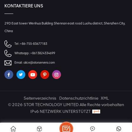
KONTAKTIERE UNS
29D East tower Wenhua Building Shennan east road Luohu district, Shenzhen City,
China
Tel :
+86-755-83677183
Whatsapp :
+8613824334699
Email :
alice@storservers.com
Seitenverzeichnis
Datenschutzrichtlinie
XML
© 2026 STOR TECHNOLOGY LIMITED Alle Rechte vorbehalten
IPv6 NETZWERK UNTERSTÜTZT