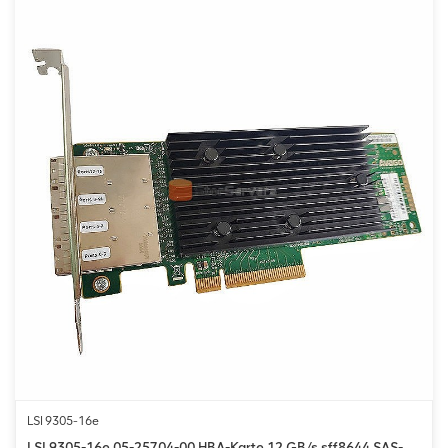
LSI 9305-16e
LSI 9305-16e 05-25704-00 HBA-Karte 12 GB/s sff8644 SAS-