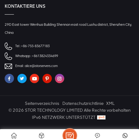
KONTAKTIERE UNS
29D East tower Wenhua Building Shennan east road Luohu district, Shenzhen City,
China
Tel :
+86-755-83677183
Whatsapp :
+8613824334699
Email :
alice@storservers.com
Seitenverzeichnis
Datenschutzrichtlinie
XML
© 2026 STOR TECHNOLOGY LIMITED Alle Rechte vorbehalten
IPv6 NETZWERK UNTERSTÜTZT