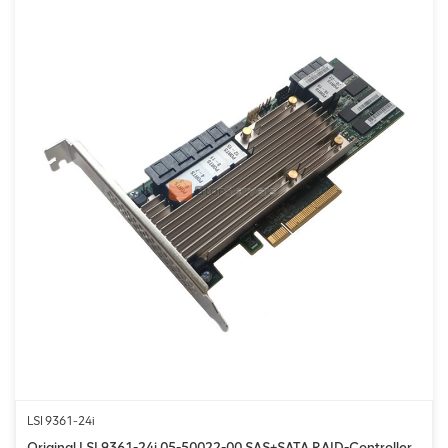
LSI 9361-24i
Original LSI 9361-24i 05-50022-00 SAS+SATA RAID-Controller