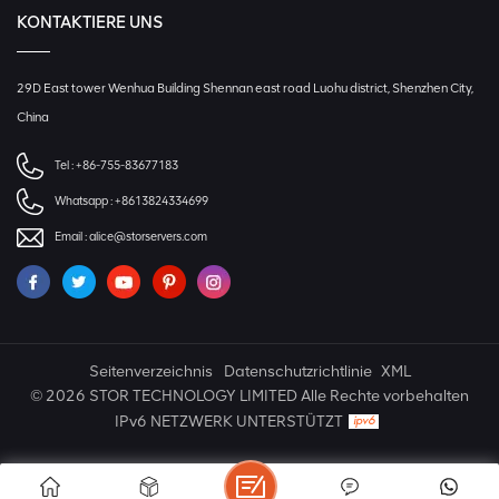
KONTAKTIERE UNS
29D East tower Wenhua Building Shennan east road Luohu district, Shenzhen City,
China
Tel :
+86-755-83677183
Whatsapp :
+8613824334699
Email :
alice@storservers.com
Seitenverzeichnis
Datenschutzrichtlinie
XML
© 2026 STOR TECHNOLOGY LIMITED Alle Rechte vorbehalten
IPv6 NETZWERK UNTERSTÜTZT