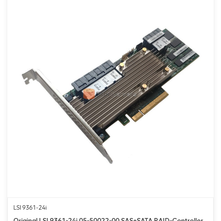
LSI 9361-24i
Original LSI 9361-24i 05-50022-00 SAS+SATA RAID-Controller