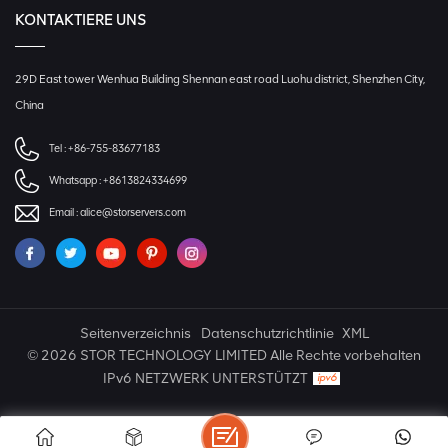
KONTAKTIERE UNS
29D East tower Wenhua Building Shennan east road Luohu district, Shenzhen City,
China
Tel :
+86-755-83677183
Whatsapp :
+8613824334699
Email :
alice@storservers.com
Seitenverzeichnis
Datenschutzrichtlinie
XML
© 2026 STOR TECHNOLOGY LIMITED Alle Rechte vorbehalten
IPv6 NETZWERK UNTERSTÜTZT