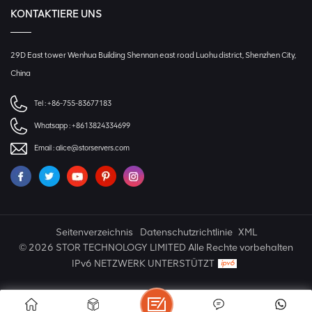
KONTAKTIERE UNS
29D East tower Wenhua Building Shennan east road Luohu district, Shenzhen City,
China
Tel :
+86-755-83677183
Whatsapp :
+8613824334699
Email :
alice@storservers.com
Seitenverzeichnis
Datenschutzrichtlinie
XML
© 2026 STOR TECHNOLOGY LIMITED Alle Rechte vorbehalten
IPv6 NETZWERK UNTERSTÜTZT