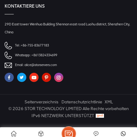
KONTAKTIERE UNS
29D East tower Wenhua Building Shennan east road Luohu district, Shenzhen City,
China
Tel :
+86-755-83677183
Whatsapp :
+8613824334699
Email :
alice@storservers.com
Seitenverzeichnis
Datenschutzrichtlinie
XML
© 2026 STOR TECHNOLOGY LIMITED Alle Rechte vorbehalten
IPv6 NETZWERK UNTERSTÜTZT