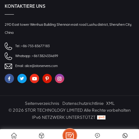
KONTAKTIERE UNS
29D East tower Wenhua Building Shennan east road Luohu district, Shenzhen City,
China
Tel :
+86-755-83677183
Whatsapp :
+8613824334699
Email :
alice@storservers.com
Seitenverzeichnis
Datenschutzrichtlinie
XML
© 2026 STOR TECHNOLOGY LIMITED Alle Rechte vorbehalten
IPv6 NETZWERK UNTERSTÜTZT