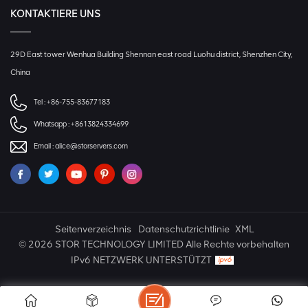
KONTAKTIERE UNS
29D East tower Wenhua Building Shennan east road Luohu district, Shenzhen City,
China
Tel :
+86-755-83677183
Whatsapp :
+8613824334699
Email :
alice@storservers.com
Seitenverzeichnis
Datenschutzrichtlinie
XML
© 2026 STOR TECHNOLOGY LIMITED Alle Rechte vorbehalten
IPv6 NETZWERK UNTERSTÜTZT