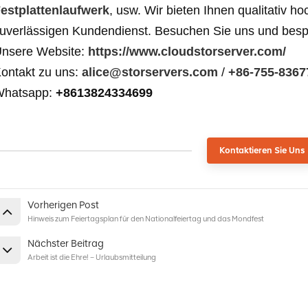
estplattenlaufwerk
, usw. Wir bieten Ihnen qualitativ h
uverlässigen Kundendienst. Besuchen Sie uns und besp
nsere Website:
https://www.cloudstorserver.com/
ontakt zu uns:
alice@storservers.com
/
+86-755-8367
Whatsapp:
+8613824334699
Kontaktieren Sie Uns
Vorherigen Post
Hinweis zum Feiertagsplan für den Nationalfeiertag und das Mondfest
Nächster Beitrag
Arbeit ist die Ehre! – Urlaubsmitteilung