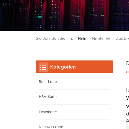
Sie Befinden Sich In:
Das Dra
Heim
Nachricht
/
/
/
D
Kategorien
M
Raid-Karte
I
HBA-Karte
W
w
Faserkarte
d
P
Netzwerkkarte