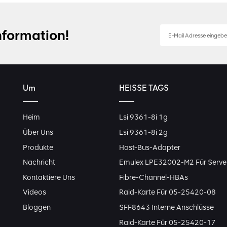
nformation!
Um
HEISSE TAGS
Heim
Lsi 9361-8i 1g
Über Uns
Lsi 9361-8i 2g
Produkte
Host-Bus-Adapter
Nachricht
Emulex LPE32002-M2 Für Serve
Kontaktiere Uns
Fibre-Channel-HBAs
Videos
Raid-Karte Für 05-25420-08
Bloggen
SFF8643 Interne Anschlüsse
Raid-Karte Für 05-25420-17