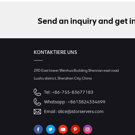
Original LSI 9500-8i 05-
50134-01 SAS, SATA,
NVMe HBA Karte sff8654
Send an inquiry and get i
LSI 9405W-16i HBA-
Karte 05-50047-00 12
Gb/s SAS SATA NVMe
KONTAKTIERE UNS
Tri-Mode HBAs
Netzwerkkarte X520-SR2
29D East tower Wenhua Building Shennan east road
PCIe 2.0 x8 2-Port 5.0
GT/s 10G Ethernet
Luohu district, Shenzhen City, China
Tel :
+86-755-83677183
Whatsapp :
+8613824334699
Email :
alice@storservers.com