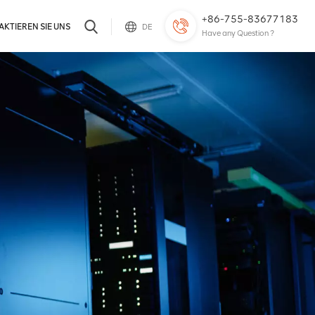
+86-755-83677183
KTIEREN SIE UNS
DE
Have any Question ?