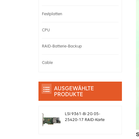
Festplatten
CPU
RAID-Batterie-Backup
Cable
AUSGEWÄHLTE
PRODUKTE
LSI 9361-8i 2G 05-
25420-17 RAID-Karte
SAS-Controller Megaraid
sff8643 12 GB/s
S