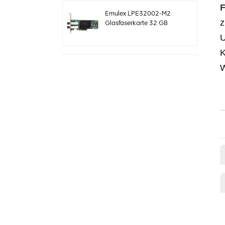
F
Emulex LPE32002-M2
z
Glasfaserkarte 32 GB
Dual-Port PCIE 3.0 FC
U
HBAs
K
Original LSI 9361-24i
05-50022-00 SAS+SATA
RAID-Controller sff8643
Megaraid
Original LSI 9460-8i 05-
50011-02 megaraid
SAS, SATA, NVMe PCIe
RAID Controller Karte
12gb/s
ThinkSystem 940-32i
Interne SFF8654
4Y37A09733 SAS-
Controllerkarte
MegaRaid