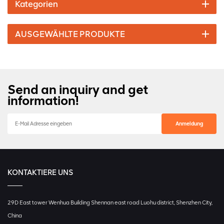
Kategorien
AUSGEWÄHLTE PRODUKTE
Send an inquiry and get
information!
KONTAKTIERE UNS
29D East tower Wenhua Building Shennan east road Luohu district, Shenzhen City,
China