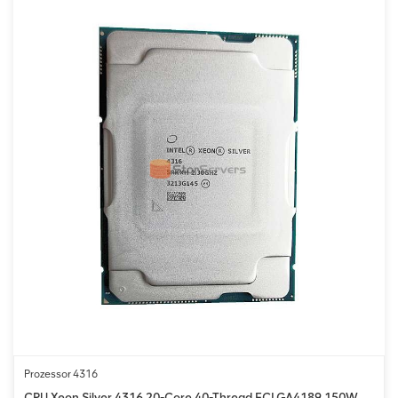
Prozessor 4316
CPU Xeon Silver 4316 20-Core 40-Thread FCLGA4189 150W