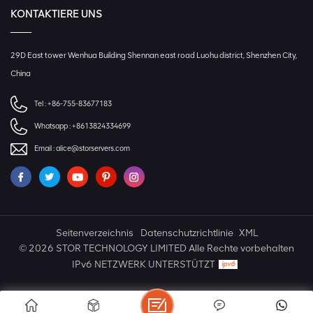
KONTAKTIERE UNS
29D East tower Wenhua Building Shennan east road Luohu district, Shenzhen City,
China
Tel :
+86-755-83677183
Whatsapp :
+8613824334699
Email :
alice@storservers.com
Seitenverzeichnis
Datenschutzrichtlinie
XML
© 2026 STOR TECHNOLOGY LIMITED Alle Rechte vorbehalten
IPv6 NETZWERK UNTERSTÜTZT