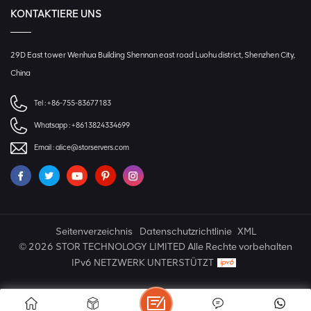
KONTAKTIERE UNS
29D East tower Wenhua Building Shennan east road Luohu district, Shenzhen City,
China
Tel :
+86-755-83677183
Whatsapp :
+8613824334699
Email :
alice@storservers.com
Seitenverzeichnis
Datenschutzrichtlinie
XML
© 2026 STOR TECHNOLOGY LIMITED Alle Rechte vorbehalten
IPv6 NETZWERK UNTERSTÜTZT