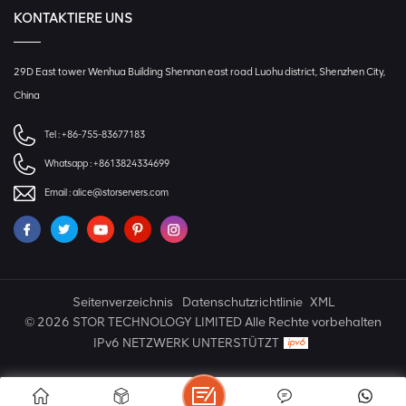
KONTAKTIERE UNS
29D East tower Wenhua Building Shennan east road Luohu district, Shenzhen City,
China
Tel :
+86-755-83677183
Whatsapp :
+8613824334699
Email :
alice@storservers.com
Seitenverzeichnis
Datenschutzrichtlinie
XML
© 2026 STOR TECHNOLOGY LIMITED Alle Rechte vorbehalten
IPv6 NETZWERK UNTERSTÜTZT