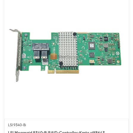
LSI 9340-8i
LSI Megaraid 9340-8i RAID-Controller-Karte sff8643