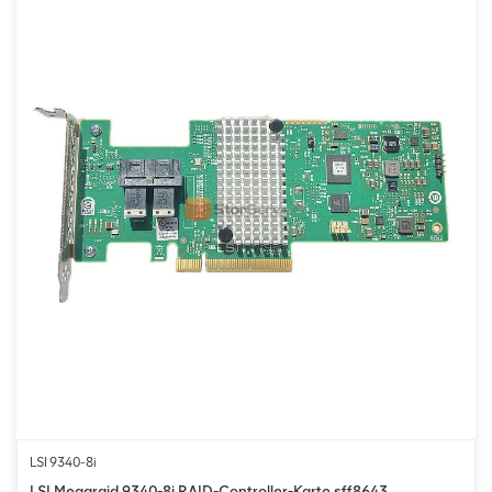
LSI 9340-8i
LSI Megaraid 9340-8i RAID-Controller-Karte sff8643