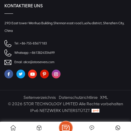
KONTAKTIERE UNS
29D East tower Wenhua Building Shennan east road Luohu district, Shenzhen City,
China
Tel :
+86-755-83677183
Whatsapp :
+8613824334699
Email :
alice@storservers.com
Seitenverzeichnis
Datenschutzrichtlinie
XML
© 2026 STOR TECHNOLOGY LIMITED Alle Rechte vorbehalten
IPv6 NETZWERK UNTERSTÜTZT