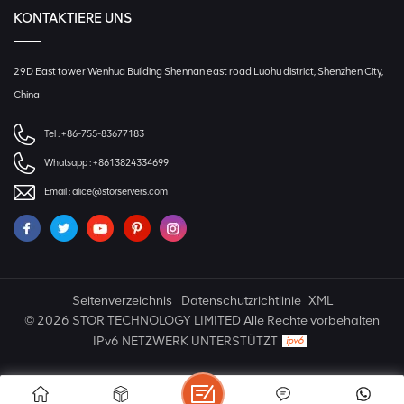
KONTAKTIERE UNS
29D East tower Wenhua Building Shennan east road Luohu district, Shenzhen City,
China
Tel :
+86-755-83677183
Whatsapp :
+8613824334699
Email :
alice@storservers.com
Seitenverzeichnis
Datenschutzrichtlinie
XML
© 2026 STOR TECHNOLOGY LIMITED Alle Rechte vorbehalten
IPv6 NETZWERK UNTERSTÜTZT