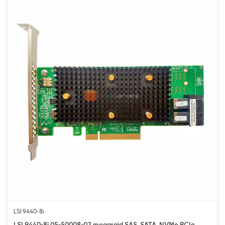
LSI 9440-8i
LSI 9440-8i 05-50008-02 megaraid SAS, SATA, NVMe PCIe