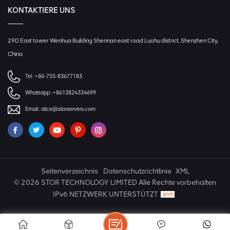
KONTAKTIERE UNS
29D East tower Wenhua Building Shennan east road Luohu district, Shenzhen City,
China
Tel :
+86-755-83677183
Whatsapp :
+8613824334699
Email :
alice@storservers.com
Seitenverzeichnis
Datenschutzrichtlinie
XML
© 2026 STOR TECHNOLOGY LIMITED Alle Rechte vorbehalten
IPv6 NETZWERK UNTERSTÜTZT