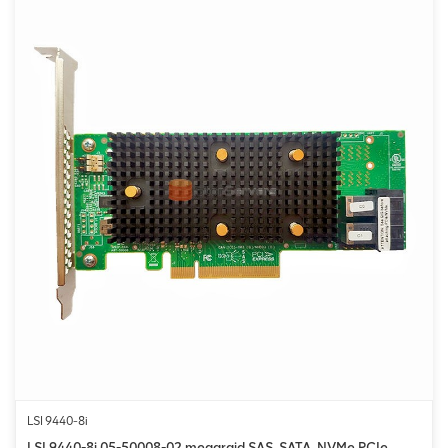
LSI 9440-8i
LSI 9440-8i 05-50008-02 megaraid SAS, SATA, NVMe PCIe