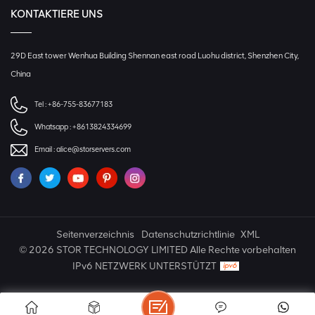
KONTAKTIERE UNS
29D East tower Wenhua Building Shennan east road Luohu district, Shenzhen City,
China
Tel :
+86-755-83677183
Whatsapp :
+8613824334699
Email :
alice@storservers.com
Seitenverzeichnis
Datenschutzrichtlinie
XML
© 2026 STOR TECHNOLOGY LIMITED Alle Rechte vorbehalten
IPv6 NETZWERK UNTERSTÜTZT