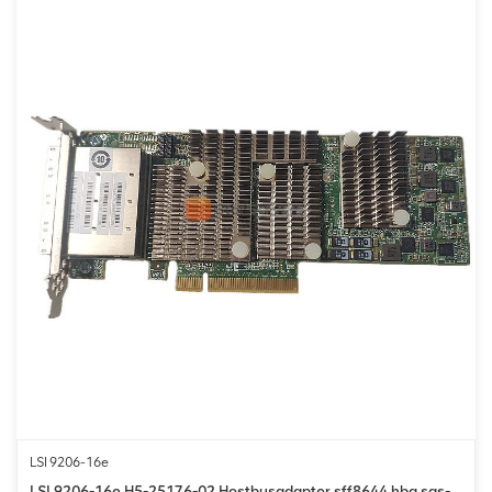
LSI 9206-16e
LSI 9206-16e H5-25176-02 Hostbusadapter sff8644 hba sas-