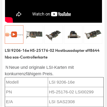
LSI 9206-16e H5-25176-02 Hostbusadapter sff8644
hba sas-Controllerkarte
ＮNeue und originale LSI-Karten mit
konkurrenzfähigem Preis.
Modell
LSI 9206-16e
PN
H5-25176-02 LSI00299
E/A
LSI SAS2308