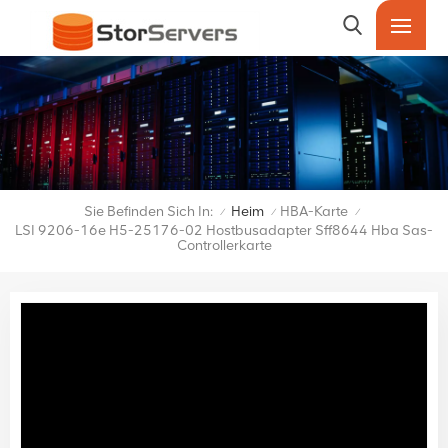
Sie Befinden Sich In:
Heim
HBA-Karte
/
/
/
LSI 9206-16e H5-25176-02 Hostbusadapter Sff8644 Hba Sas-
Controllerkarte