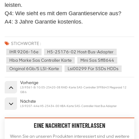
leisten.
Q4: Wie sieht es mit dem Garantieservice aus? 
A4: 3 Jahre Garantie kostenlos.
STICHWORTE :
IHR 9206-16e
H5-25176-02 Host-Bus-Adapter
Hba Marke Sas Controller Karte
Mini Sas Sff8644
Original 6Gb/s LSI-Karte
Lsi00299 Für SSDs HDDs
Vorherige
LSI 9361-8i 1G 05-25420-08 RAID-Karte SAS-Controller SFF8643 Megaraid 12
GB/s
Nächste
LSI 9207-4i4e H5-25434-00 HBA-Karte SAS-Controller Host Bus Adapter
EINE NACHRICHT HINTERLASSEN
Wenn Sie an unseren Produkten interessiert sind und weitere