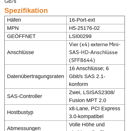
Gb/s
Spezifikation
Häfen
16-Port-ext
MPN
H5-25176-02
GEÖFFNET
LSI00299
Vier (x4) externe Mini-
SAS-HD-Anschlüsse
Anschlüsse
(SFF8644)
16 Anschlüsse; 6
Datenübertragungsraten
Gbit/s SAS 2.1-
konform
Zwei, LSISAS2308/
SAS-Controller
Fusion MPT 2.0
x8-Lane, PCI Express
Hostbustyp
3.0-kompatibel
Volle Höhe und
Abmessungen