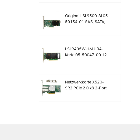
Controllerkarte
MegaRaid
Original LSI 9500-8i 05-
50134-01 SAS, SATA,
NVMe HBA Karte
sff8654
LSI 9405W-16i HBA-
Karte 05-50047-00 12
Gb/s SAS SATA NVMe
Tri-Mode HBAs
Netzwerkkarte X520-
SR2 PCIe 2.0 x8 2-Port
5.0 GT/s 10G Ethernet