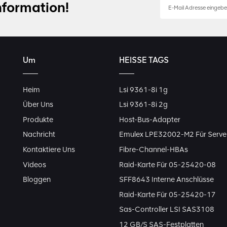
nformation!
Um
HEISSE TAGS
Heim
Lsi 9361-8i 1g
Über Uns
Lsi 9361-8i 2g
Produkte
Host-Bus-Adapter
Nachricht
Emulex LPE32002-M2 Für Serve
Kontaktiere Uns
Fibre-Channel-HBAs
Videos
Raid-Karte Für 05-25420-08
Bloggen
SFF8643 Interne Anschlüsse
Raid-Karte Für 05-25420-17
Sas-Controller LSI SAS3108
12 GB/s SAS-Festplatten