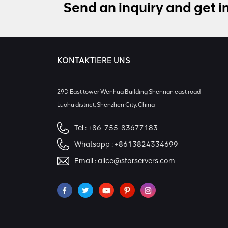
Send an inquiry and get i
KONTAKTIERE UNS
29D East tower Wenhua Building Shennan east road
Luohu district, Shenzhen City, China
Tel :
+86-755-83677183
Whatsapp :
+8613824334699
Email :
alice@storservers.com