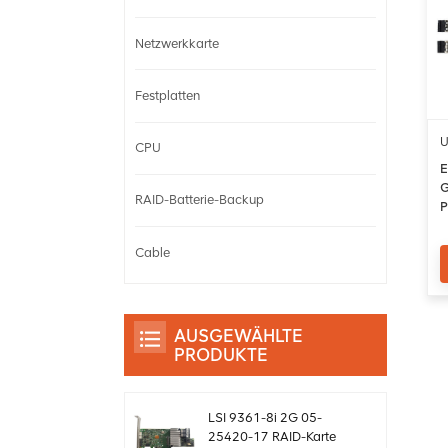
Netzwerkkarte
Festplatten
U
CPU
E
G
RAID-Batterie-Backup
P
Cable
AUSGEWÄHLTE
PRODUKTE
LSI 9361-8i 2G 05-
25420-17 RAID-Karte