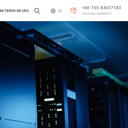
+86-755-83677183
KTIEREN SIE UNS
DE
Have any Question ?