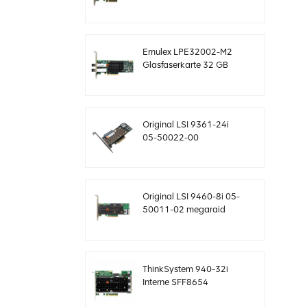
SAS-Controller
Megaraid sff8643 12
GB/s
Emulex LPE32002-M2
Glasfaserkarte 32 GB
Dual-Port PCIE 3.0 FC
HBAs
Original LSI 9361-24i
05-50022-00
SAS+SATA RAID-
Controller sff8643
Megaraid
Original LSI 9460-8i 05-
50011-02 megaraid
SAS, SATA, NVMe PCIe
RAID Controller Karte
12gb/s
ThinkSystem 940-32i
Interne SFF8654
4Y37A09733 SAS-