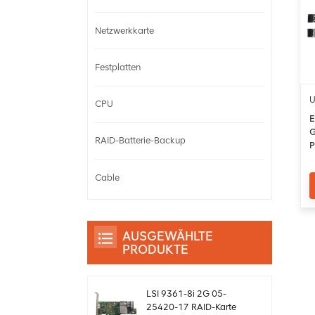
Netzwerkkarte
Festplatten
U
CPU
E
G
RAID-Batterie-Backup
P
Cable
AUSGEWÄHLTE
PRODUKTE
LSI 9361-8i 2G 05-
25420-17 RAID-Karte