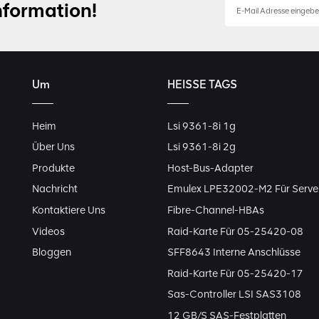
nformation!
Um
HEISSE TAGS
Heim
Lsi 9361-8i 1g
Über Uns
Lsi 9361-8i 2g
Produkte
Host-Bus-Adapter
Nachricht
Emulex LPE32002-M2 Für Serve
Kontaktiere Uns
Fibre-Channel-HBAs
Videos
Raid-Karte Für 05-25420-08
Bloggen
SFF8643 Interne Anschlüsse
Raid-Karte Für 05-25420-17
Sas-Controller LSI SAS3108
12 GB/s SAS-Festplatten