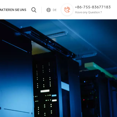
+86-755-83677183
KTIEREN SIE UNS
DE
Have any Question ?