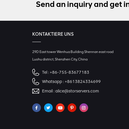
Send an inquiry and get i
KONTAKTIERE UNS
29D East tower Wenhua Building Shennan east road
Luohu district, Shenzhen City, China
Tel :
+86-755-83677183
Whatsapp :
+8613824334699
Email :
alice@storservers.com