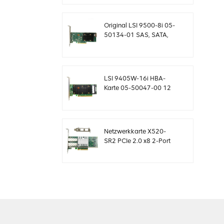
Controllerkarte
MegaRaid
Original LSI 9500-8i 05-
50134-01 SAS, SATA,
NVMe HBA Karte
sff8654
LSI 9405W-16i HBA-
Karte 05-50047-00 12
Gb/s SAS SATA NVMe
Tri-Mode HBAs
Netzwerkkarte X520-
SR2 PCIe 2.0 x8 2-Port
5.0 GT/s 10G Ethernet