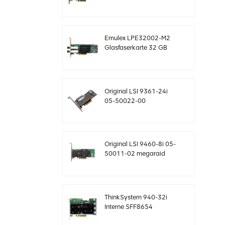
SAS-Controller
Megaraid sff8643 12
GB/s
Emulex LPE32002-M2
Glasfaserkarte 32 GB
Dual-Port PCIE 3.0 FC
HBAs
Original LSI 9361-24i
05-50022-00
SAS+SATA RAID-
Controller sff8643
Megaraid
Original LSI 9460-8i 05-
50011-02 megaraid
SAS, SATA, NVMe PCIe
RAID Controller Karte
12gb/s
ThinkSystem 940-32i
Interne SFF8654
4Y37A09733 SAS-