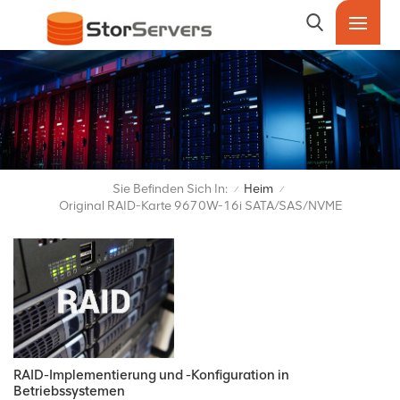
Sie Befinden Sich In:
Heim
/
/
Original RAID-Karte 9670W-16i SATA/SAS/NVME
RAID-Implementierung und -Konfiguration in
Betriebssystemen