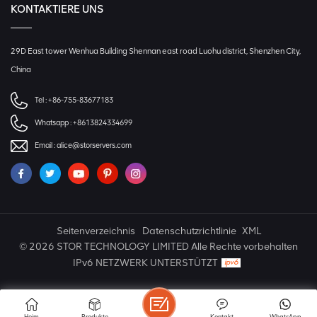
KONTAKTIERE UNS
29D East tower Wenhua Building Shennan east road Luohu district, Shenzhen City,
China
Tel :
+86-755-83677183
Whatsapp :
+8613824334699
Email :
alice@storservers.com
Seitenverzeichnis
Datenschutzrichtlinie
XML
© 2026 STOR TECHNOLOGY LIMITED Alle Rechte vorbehalten
IPv6 NETZWERK UNTERSTÜTZT
Heim
Produkte
Kontakt
WhatsApp