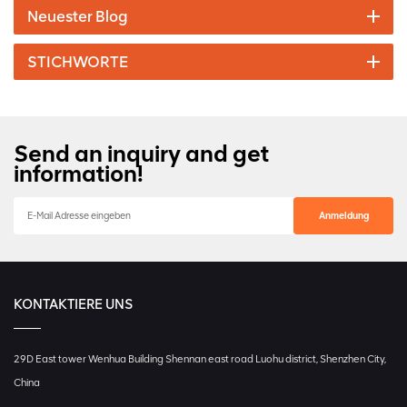
Neuester Blog
STICHWORTE
Send an inquiry and get
information!
KONTAKTIERE UNS
29D East tower Wenhua Building Shennan east road Luohu district, Shenzhen City,
China