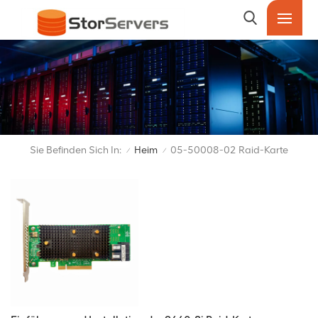
Sie Befinden Sich In:
Heim
05-50008-02 Raid-Karte
/
/