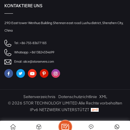
KONTAKTIERE UNS
29D East tower Wenhua Building Shennan east road Luohu district, Shenzhen City,
China
Tel :
+86-755-83677183
Whatsapp :
+8613824334699
Email :
alice@storservers.com
Seitenverzeichnis
Datenschutzrichtlinie
XML
© 2026 STOR TECHNOLOGY LIMITED Alle Rechte vorbehalten
IPv6 NETZWERK UNTERSTÜTZT