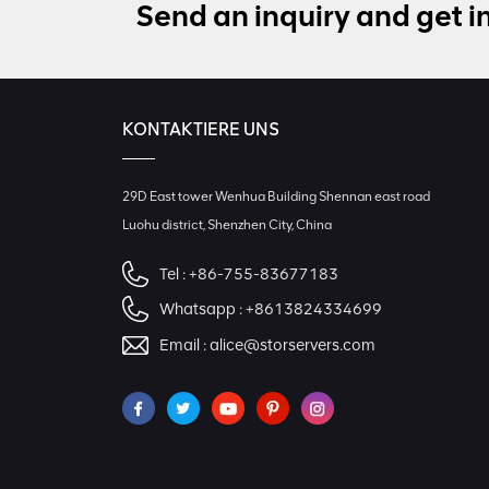
Send an inquiry and get i
KONTAKTIERE UNS
29D East tower Wenhua Building Shennan east road
Luohu district, Shenzhen City, China
Tel :
+86-755-83677183
Whatsapp :
+8613824334699
Email :
alice@storservers.com