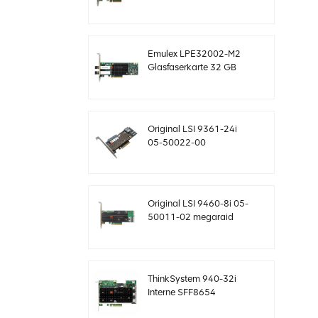
SAS-Controller
Megaraid sff8643 12
GB/s
Emulex LPE32002-M2
Glasfaserkarte 32 GB
Dual-Port PCIE 3.0 FC
HBAs
Original LSI 9361-24i
05-50022-00
SAS+SATA RAID-
Controller sff8643
Megaraid
Original LSI 9460-8i 05-
50011-02 megaraid
SAS, SATA, NVMe PCIe
RAID Controller Karte
12gb/s
ThinkSystem 940-32i
Interne SFF8654
4Y37A09733 SAS-