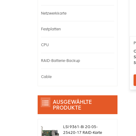
Netzwerkkarte
Festplatten
P
CPU
C
S
RAID-Batterie-Backup
5
F
Cable
AUSGEWÄHLTE
PRODUKTE
LSI 9361-8i 2G 05-
25420-17 RAID-Karte