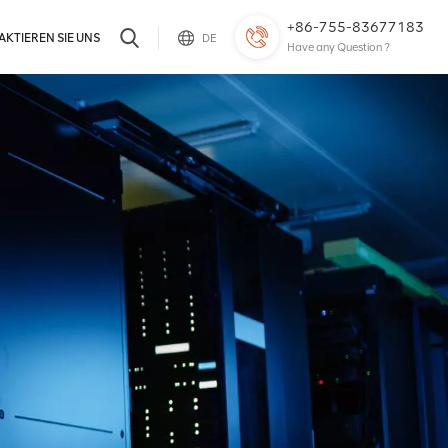
+86-755-83677183
KTIEREN SIE UNS
DE
Have any Question ?