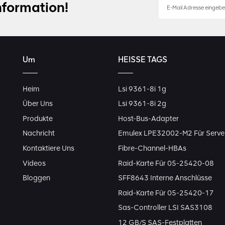
nformation!
Um
HEISSE TAGS
Heim
Lsi 9361-8i 1g
Über Uns
Lsi 9361-8i 2g
Produkte
Host-Bus-Adapter
Nachricht
Emulex LPE32002-M2 Für Serve
Kontaktiere Uns
Fibre-Channel-HBAs
Videos
Raid-Karte Für 05-25420-08
Bloggen
SFF8643 Interne Anschlüsse
Raid-Karte Für 05-25420-17
Sas-Controller LSI SAS3108
12 GB/s SAS-Festplatten