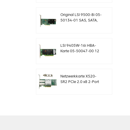
Controllerkarte
MegaRaid
Original LSI 9500-8i 05-
50134-01 SAS, SATA,
NVMe HBA Karte
sff8654
LSI 9405W-16i HBA-
Karte 05-50047-00 12
Gb/s SAS SATA NVMe
Tri-Mode HBAs
Netzwerkkarte X520-
SR2 PCIe 2.0 x8 2-Port
5.0 GT/s 10G Ethernet