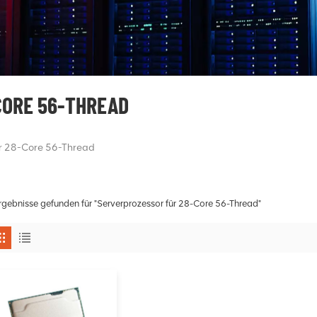
CORE 56-THREAD
ür 28-Core 56-Thread
rgebnisse gefunden für "Serverprozessor für 28-Core 56-Thread"