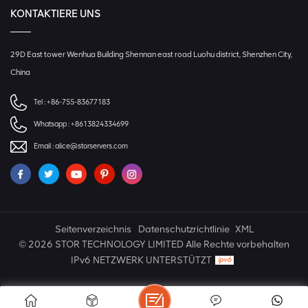
KONTAKTIERE UNS
29D East tower Wenhua Building Shennan east road Luohu district, Shenzhen City,
China
Tel :
+86-755-83677183
Whatsapp :
+8613824334699
Email :
alice@storservers.com
Seitenverzeichnis
Datenschutzrichtlinie
XML
© 2026 STOR TECHNOLOGY LIMITED Alle Rechte vorbehalten
IPv6 NETZWERK UNTERSTÜTZT